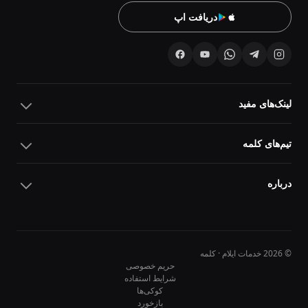
دریافت اپ
لینک‌های مفید
تیم‌های کلمه
درباره
© 2026 خدمات ایلام · کلمه
حریم خصوصی
شرایط استفاده
کوکی‌ها
10
10
بازخورد