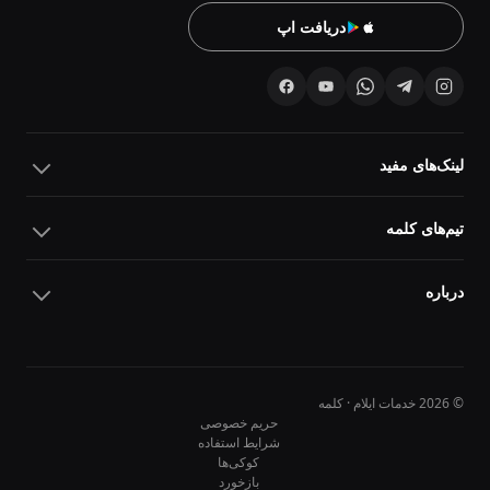
دریافت اپ
لینک‌های مفید
تیم‌های کلمه
درباره
© 2026 خدمات ایلام · کلمه
حریم خصوصی
شرایط استفاده
کوکی‌ها
10
10
بازخورد