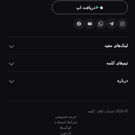
دریافت اپ
لینک‌های مفید
تیم‌های کلمه
درباره
© 2026 خدمات ایلام · کلمه
حریم خصوصی
شرایط استفاده
کوکی‌ها
10
10
بازخورد