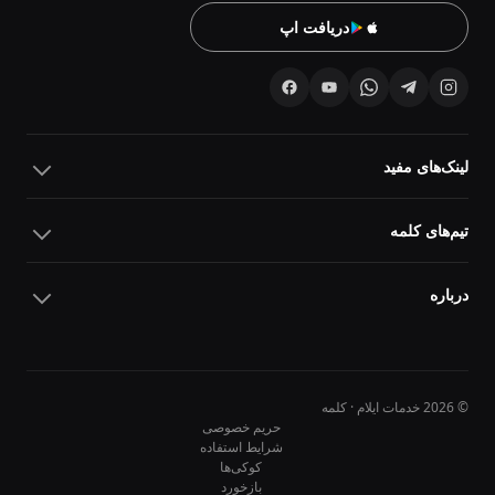
دریافت اپ
لینک‌های مفید
تیم‌های کلمه
درباره
© 2026 خدمات ایلام · کلمه
حریم خصوصی
شرایط استفاده
کوکی‌ها
10
10
بازخورد