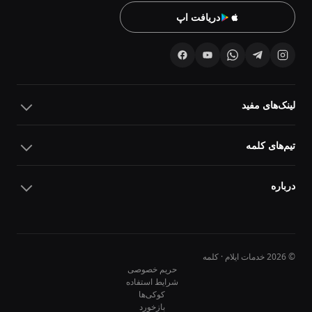
دریافت اپ
لینک‌های مفید
تیم‌های کلمه
درباره
© 2026 خدمات ایلام · کلمه
حریم خصوصی
شرایط استفاده
کوکی‌ها
10
10
بازخورد