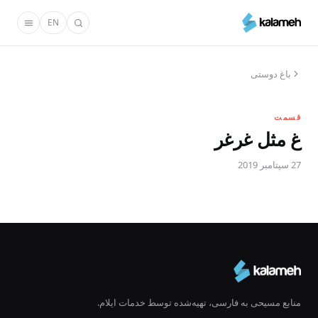
رفتن
EN
به
محتوای
اصلی
باغ دوستی
قسمت
غ مثل غرغر
27 سپتامبر 2019
منابع مسیحی به فارسی، تهیه‌شده توسط خدمات ایلام.