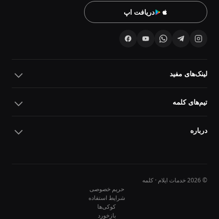
دریافت اپ
لینک‌های مفید
تیم‌های کلمه
درباره
© 2026 خدمات ایلام · کلمه
حریم خصوصی
شرایط استفاده
کوکی‌ها
10
10
بازخورد