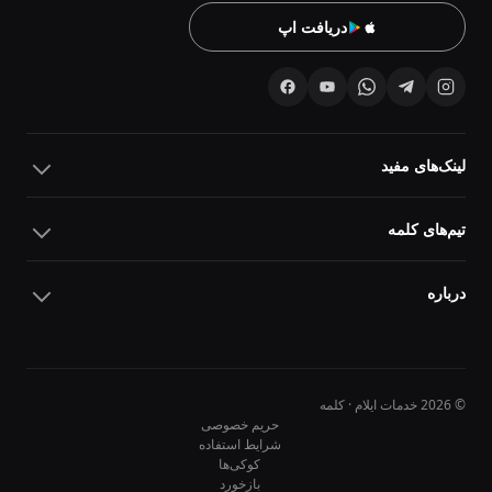
دریافت اپ
لینک‌های مفید
تیم‌های کلمه
درباره
© 2026 خدمات ایلام · کلمه
حریم خصوصی
شرایط استفاده
کوکی‌ها
10
10
بازخورد