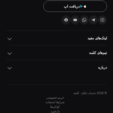
دریافت اپ
لینک‌های مفید
تیم‌های کلمه
درباره
© 2026 خدمات ایلام · کلمه
حریم خصوصی
شرایط استفاده
کوکی‌ها
10
10
بازخورد