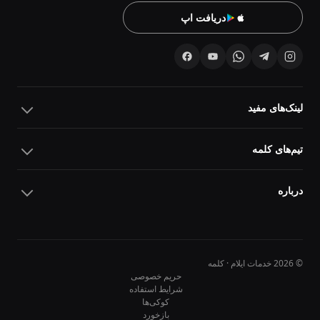
دریافت اپ
لینک‌های مفید
تیم‌های کلمه
درباره
© 2026 خدمات ایلام · کلمه
حریم خصوصی
شرایط استفاده
کوکی‌ها
10
10
بازخورد