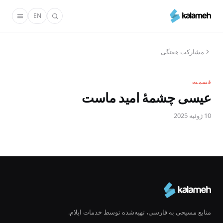
رفتن
EN
به
محتوای
اصلی
مشارکت هفتگی
قسمت
عیسی چشمهٔ امید ماست
10 ژوئیه 2025
منابع مسیحی به فارسی، تهیه‌شده توسط خدمات ایلام.