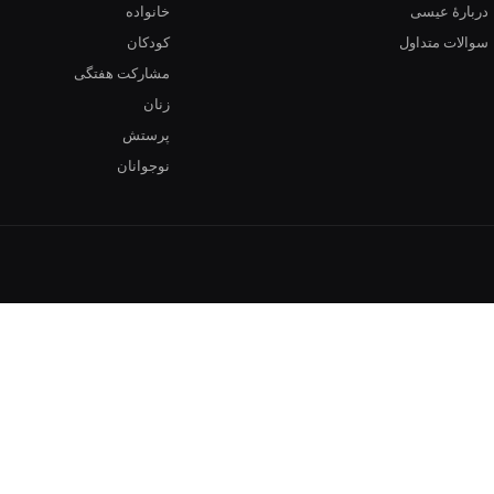
دربارهٔ عیسی
خانواده
سوالات متداول
کودکان
مشارکت هفتگی
زنان
پرستش
نوجوانان