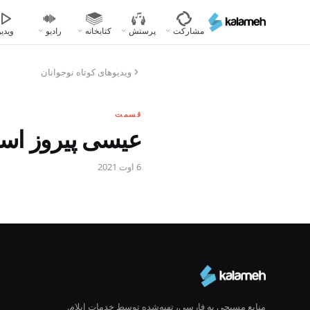
رفتن
به
مشارکت
پرستش
کتابخانه
رادیو
ویدیو
محتوای
اصلی
ویدیو‌های کوتاه نوجوانان
قسمت
عیسی پیروز اس
6 اوت 2021
منابع مسیحی به فارسی، تهیه‌شده توسط خدمات ایلام.