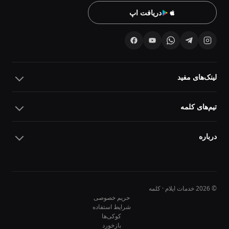
دریافت اپ
لینک‌های مفید
تیم‌های کلمه
درباره
© 2026 خدمات ایلام · کلمه
حریم خصوصی
شرایط استفاده
کوکی‌ها
10
10
بازخورد