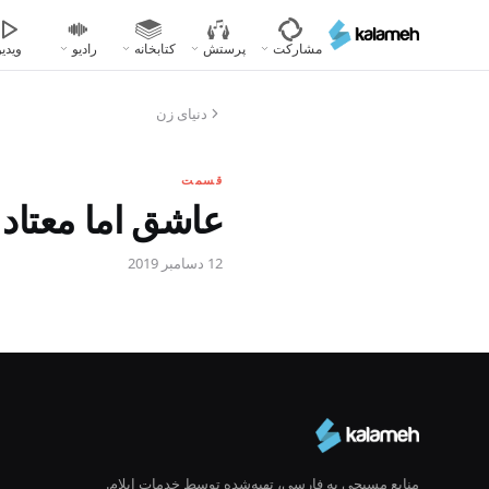
رفتن
به
مشارکت
پرستش
کتابخانه
رادیو
ویدیو
محتوای
اصلی
دنیای زن
قسمت
عاشق اما معتاد
12 دسامبر 2019
منابع مسیحی به فارسی، تهیه‌شده توسط خدمات ایلام.