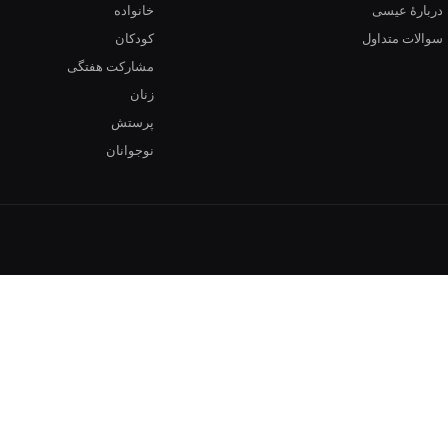
دربارهٔ عیسی
خانواده
سوالات متداول
کودکان
مشارکت هفتگی
زنان
پرستش
نوجوانان