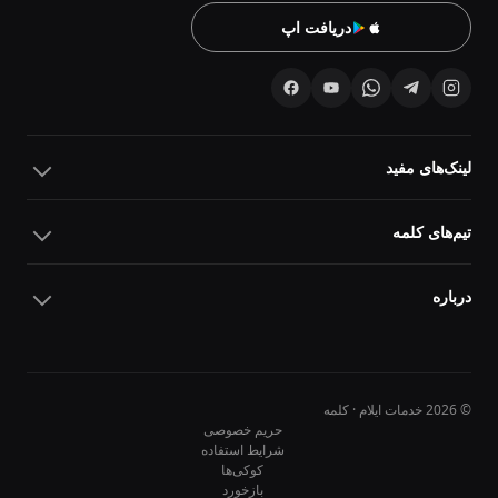
دریافت اپ
لینک‌های مفید
تیم‌های کلمه
درباره
© 2026 خدمات ایلام · کلمه
حریم خصوصی
شرایط استفاده
کوکی‌ها
10
10
بازخورد