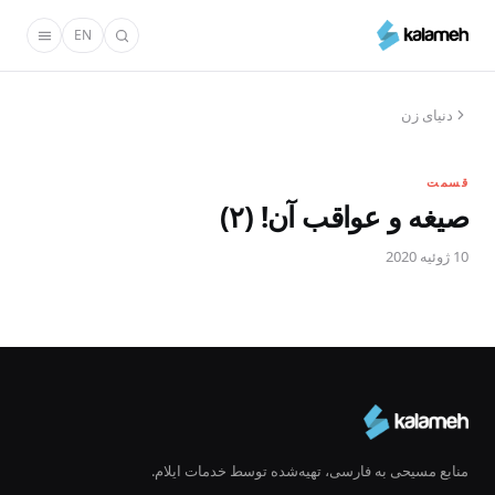
رفتن
EN
به
محتوای
اصلی
دنیای زن
قسمت
صیغه و عواقب آن! (۲)
10 ژوئیه 2020
منابع مسیحی به فارسی، تهیه‌شده توسط خدمات ایلام.