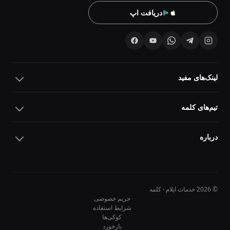
دریافت اپ
لینک‌های مفید
تیم‌های کلمه
درباره
© 2026 خدمات ایلام · کلمه
حریم خصوصی
شرایط استفاده
کوکی‌ها
10
10
بازخورد