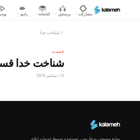
رفتن
به
مشارکت
پرستش
کتابخانه
رادیو
ویدیو
محتوای
اصلی
شناخت خدا
قسمت
شناخت خدا قسم
12 دسامبر 2019
منابع مسیحی به فارسی، تهیه‌شده توسط خدمات ایلام.