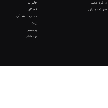
دربارهٔ عیسی
خانواده
سوالات متداول
کودکان
مشارکت هفتگی
زنان
پرستش
نوجوانان