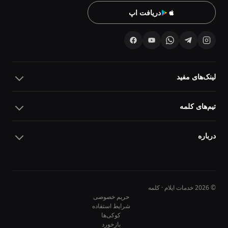
دریافت اپ
لینک‌های مفید
تیم‌های کلمه
درباره
© 2026 خدمات ایلام · کلمه
حریم خصوصی
شرایط استفاده
کوکی‌ها
10
10
بازخورد