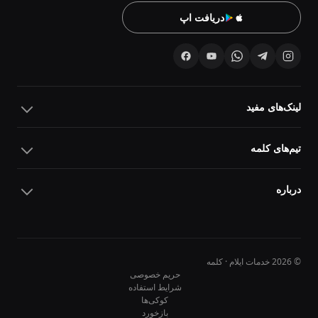
دریافت اپ
لینک‌های مفید
تیم‌های کلمه
درباره
© 2026 خدمات ایلام · کلمه
حریم خصوصی
شرایط استفاده
کوکی‌ها
10
10
بازخورد