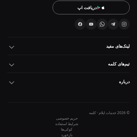
دریافت اپ
لینک‌های مفید
تیم‌های کلمه
درباره
© 2026 خدمات ایلام · کلمه
حریم خصوصی
شرایط استفاده
کوکی‌ها
10
10
بازخورد