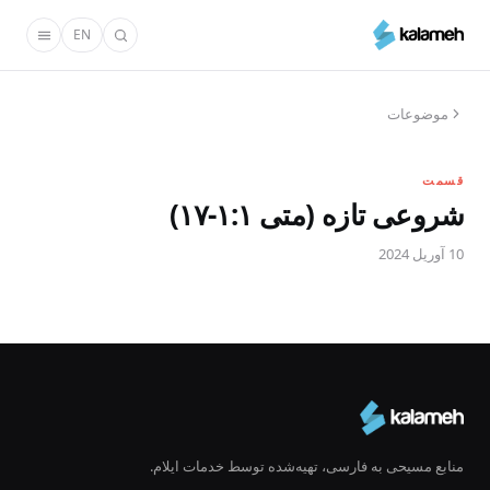
رفتن
EN
به
محتوای
اصلی
موضوعات
قسمت
شروعی تازه (متی ۱:۱-۱۷)
10 آوریل 2024
منابع مسیحی به فارسی، تهیه‌شده توسط خدمات ایلام.