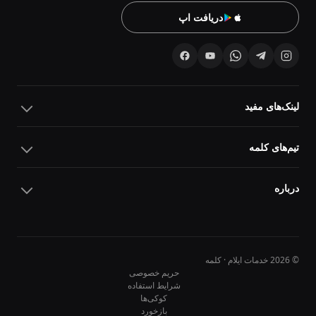
دریافت اپ
لینک‌های مفید
تیم‌های کلمه
درباره
© 2026 خدمات ایلام · کلمه
حریم خصوصی
شرایط استفاده
کوکی‌ها
10
10
بازخورد