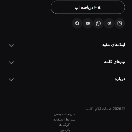
دریافت اپ
لینک‌های مفید
تیم‌های کلمه
درباره
© 2026 خدمات ایلام · کلمه
حریم خصوصی
شرایط استفاده
کوکی‌ها
10
10
بازخورد