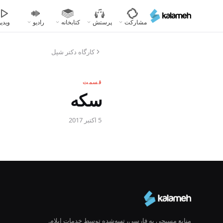
رفتن
به
مشارکت
پرستش
کتابخانه
رادیو
ویدیو
محتوای
اصلی
کارگاه دکتر شپل
قسمت
سکه
5 اکتبر 2017
منابع مسیحی به فارسی، تهیه‌شده توسط خدمات ایلام.