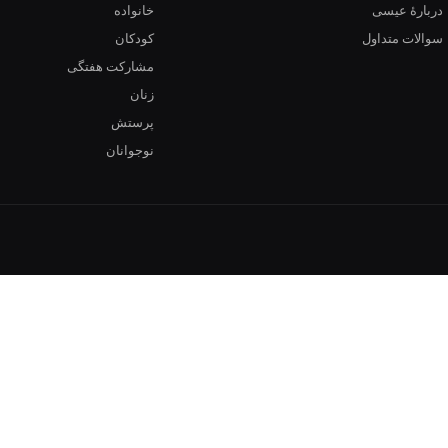
دربارهٔ عیسی
خانواده
سوالات متداول
کودکان
مشارکت هفتگی
زنان
پرستش
نوجوانان