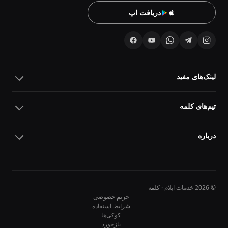
دریافت اپ
لینک‌های مفید
تیم‌های کلمه
درباره
© 2026 خدمات ایلام · کلمه
حریم خصوصی
شرایط استفاده
کوکی‌ها
10
10
بازخورد