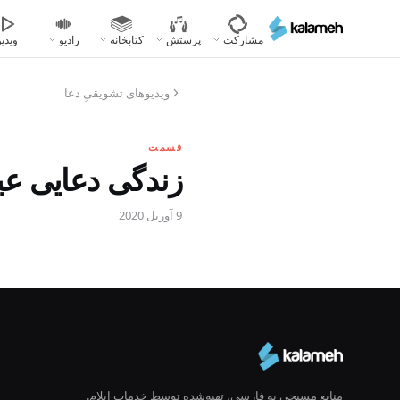
رفتن
به
مشارکت
پرستش
کتابخانه
رادیو
ویدیو
محتوای
اصلی
ویدیوهای تشویقیِ دعا
قسمت
زندگی دعایی عیسی ۱ (
9 آوریل 2020
منابع مسیحی به فارسی، تهیه‌شده توسط خدمات ایلام.