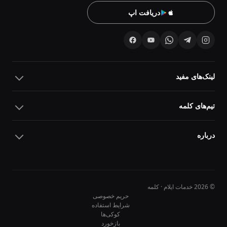
دریافت اپ
لینک‌های مفید
تیم‌های کلمه
درباره
© 2026 خدمات ایلام · کلمه
حریم خصوصی
شرایط استفاده
کوکی‌ها
10
10
بازخورد