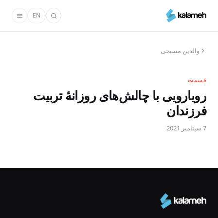
رفتن
EN
به
محتوای
اصلی
والدین مسیحی
قسمت
رویارویی با چالش‌‌های روزانهٔ تربیت
فرزندان
7 سپتامبر 2021