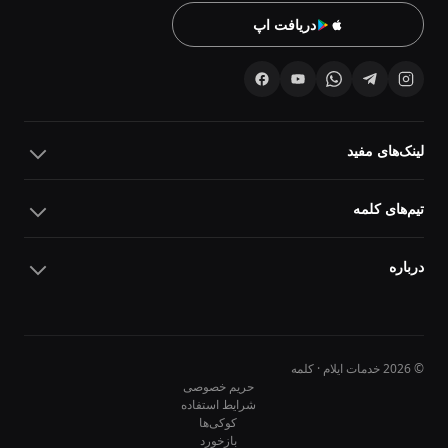
دریافت اپ
لینک‌های مفید
تیم‌های کلمه
درباره
© 2026 خدمات ایلام · کلمه
حریم خصوصی
شرایط استفاده
کوکی‌ها
10
10
بازخورد