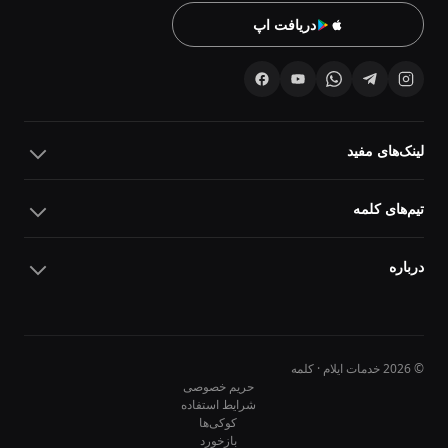
دریافت اپ
لینک‌های مفید
تیم‌های کلمه
درباره
© 2026 خدمات ایلام · کلمه
حریم خصوصی
شرایط استفاده
کوکی‌ها
10
10
بازخورد