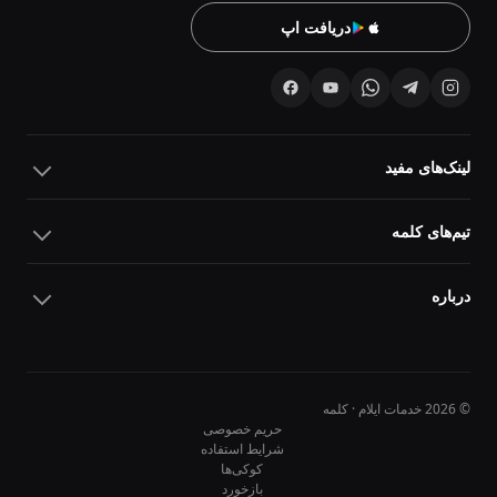
دریافت اپ
لینک‌های مفید
تیم‌های کلمه
درباره
© 2026 خدمات ایلام · کلمه
حریم خصوصی
شرایط استفاده
کوکی‌ها
10
10
بازخورد