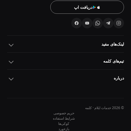
دریافت اپ
لینک‌های مفید
تیم‌های کلمه
درباره
© 2026 خدمات ایلام · کلمه
حریم خصوصی
شرایط استفاده
کوکی‌ها
10
10
بازخورد