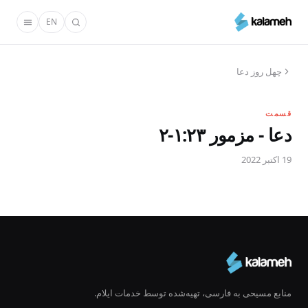
رفتن
EN
به
محتوای
اصلی
چهل روز دعا
قسمت
دعا - مزمور ۱:۲۳-۲
19 اکتبر 2022
منابع مسیحی به فارسی، تهیه‌شده توسط خدمات ایلام.