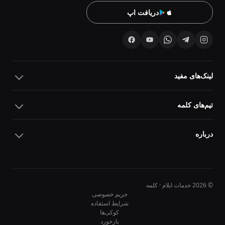
دریافت اپ
لینک‌های مفید
تیم‌های کلمه
درباره
© 2026 خدمات ایلام · کلمه
حریم خصوصی
شرایط استفاده
کوکی‌ها
10
10
بازخورد