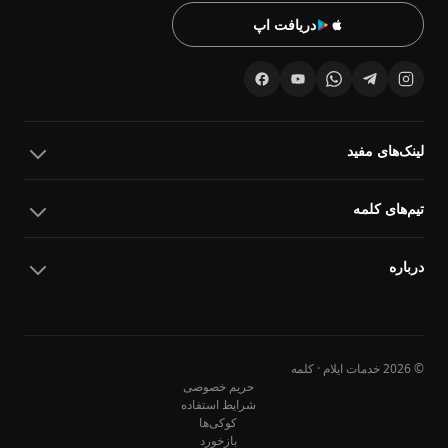
دریافت اپ
لینک‌های مفید
تیم‌های کلمه
درباره
© 2026 خدمات ایلام · کلمه
حریم خصوصی
شرایط استفاده
کوکی‌ها
10
10
بازخورد