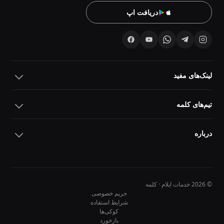
دریافت اپ
لینک‌های مفید
تیم‌های کلمه
درباره
© 2026 خدمات ایلام · کلمه
حریم خصوصی
شرایط استفاده
کوکی‌ها
10
10
بازخورد