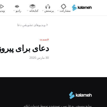
رفتن
به
مشارکت
پرستش
کتابخانه
رادیو
ویدیو
محتوای
اصلی
ویدیوهای تشویقیِ دعا
قسمت
دعای برای پیرو
30 مارس 2020
منابع مسیحی به فارسی، تهیه‌شده توسط خدمات ایلام.