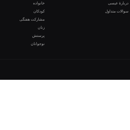
دربارهٔ عیسی
خانواده
سوالات متداول
کودکان
مشارکت هفتگی
زنان
پرستش
نوجوانان