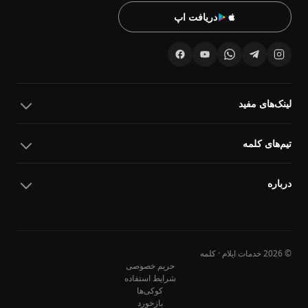
دریافت اپ
لینک‌های مفید
تیم‌های کلمه
درباره
© 2026 خدمات ایلام · کلمه
حریم خصوصی
شرایط استفاده
کوکی‌ها
10
10
بازخورد