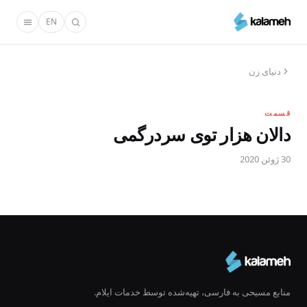
رفتن
EN
به
محتوای
اصلی
دنیای زن
قسمت
دالان هزار توی سردرگمی
30 ژوئن 2020
منابع مسیحی به فارسی، تهیه‌شده توسط خدمات ایلام.