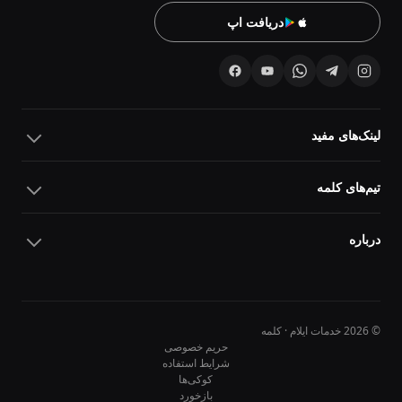
دریافت اپ
لینک‌های مفید
تیم‌های کلمه
درباره
© 2026 خدمات ایلام · کلمه
حریم خصوصی
شرایط استفاده
کوکی‌ها
10
10
بازخورد