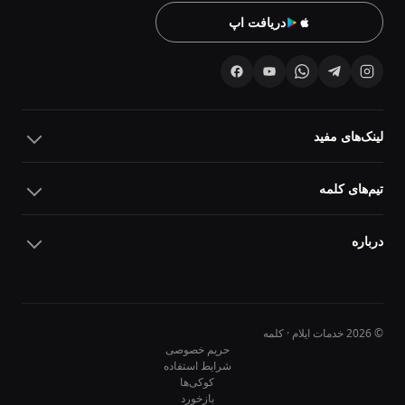
دریافت اپ
لینک‌های مفید
تیم‌های کلمه
درباره
© 2026 خدمات ایلام · کلمه
حریم خصوصی
شرایط استفاده
کوکی‌ها
10
10
بازخورد