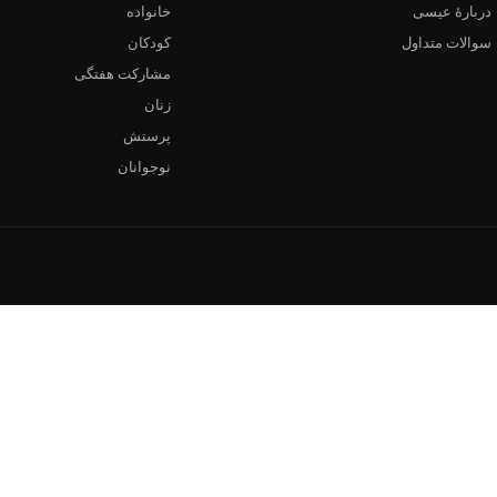
دربارهٔ عیسی
خانواده
سوالات متداول
کودکان
مشارکت هفتگی
زنان
پرستش
نوجوانان