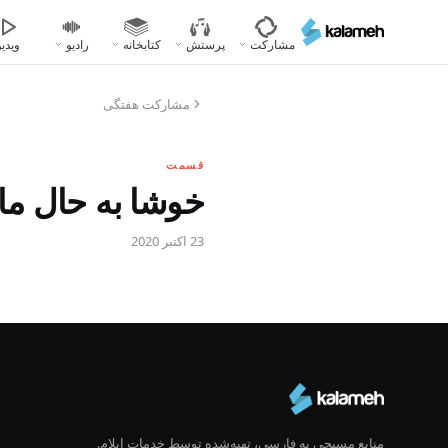
رفتن
به
مشارکت
پرستش
کتابخانه
رادیو
ویدیو
محتوای
اصلی
مشارکت هفتگی
قسمت
خوشا به حال ما
23 اکتبر 2020
منابع مسیحی به فارسی، تهیه‌شده توسط خدمات ایلام.