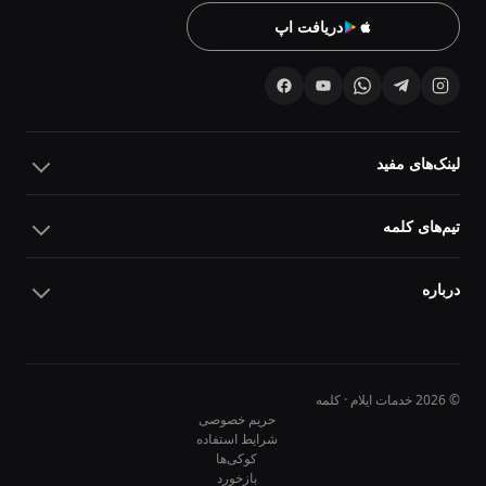
دریافت اپ
لینک‌های مفید
تیم‌های کلمه
درباره
© 2026 خدمات ایلام · کلمه
حریم خصوصی
شرایط استفاده
کوکی‌ها
10
10
بازخورد