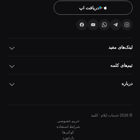
دریافت اپ
لینک‌های مفید
تیم‌های کلمه
درباره
© 2026 خدمات ایلام · کلمه
حریم خصوصی
شرایط استفاده
کوکی‌ها
10
10
بازخورد