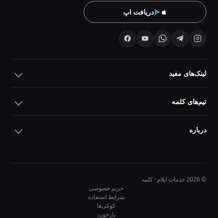
دریافت اپ
لینک‌های مفید
تیم‌های کلمه
درباره
© 2026 خدمات ایلام · کلمه
حریم خصوصی
شرایط استفاده
کوکی‌ها
10
10
بازخورد