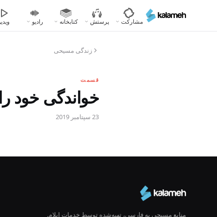
رفتن
به
مشارکت
پرستش
کتابخانه
رادیو
ویدیو
محتوای
اصلی
زندگی مسیحی
قسمت
خواندگی خود را در کلیسا ب
23 سپتامبر 2019
منابع مسیحی به فارسی، تهیه‌شده توسط خدمات ایلام.