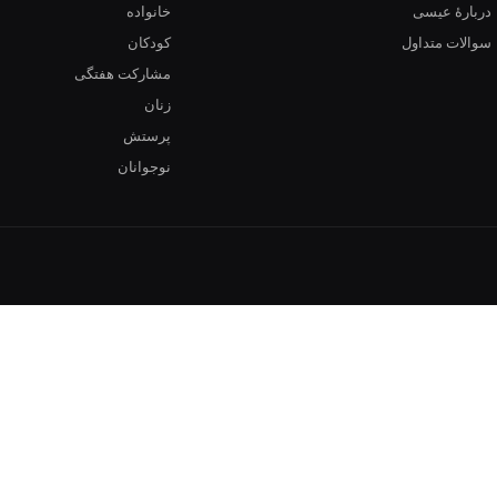
دربارهٔ عیسی
خانواده
سوالات متداول
کودکان
مشارکت هفتگی
زنان
پرستش
نوجوانان