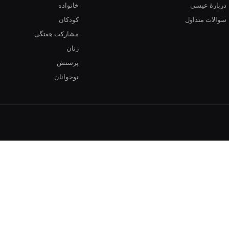
دربارهٔ عیسی
خانواده
سوالات متداول
کودکان
مشارکت هفتگی
زنان
پرستش
نوجوانان