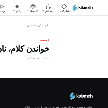
رفتن
به
مشارکت
پرستش
کتابخانه
رادیو
ویدیو
محتوای
اصلی
زندگی مسیحی
قسمت
خواندن کلام، نان
23 سپتامبر 2019
منابع مسیحی به فارسی، تهیه‌شده توسط خدمات ایلام.