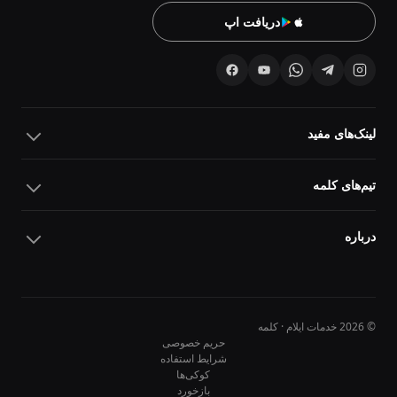
دریافت اپ
لینک‌های مفید
تیم‌های کلمه
درباره
© 2026 خدمات ایلام · کلمه
حریم خصوصی
شرایط استفاده
کوکی‌ها
10
10
بازخورد