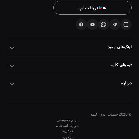
دریافت اپ
لینک‌های مفید
تیم‌های کلمه
درباره
© 2026 خدمات ایلام · کلمه
حریم خصوصی
شرایط استفاده
کوکی‌ها
10
10
بازخورد