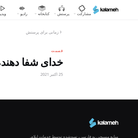
رفتن
به
مشارکت
پرستش
کتابخانه
رادیو
ویدیو
محتوای
اصلی
زمانی برای پرستش
قسمت
خدای شفا دهنده
25 اکتبر 2021
منابع مسیحی به فارسی، تهیه‌شده توسط خدمات ایلام.