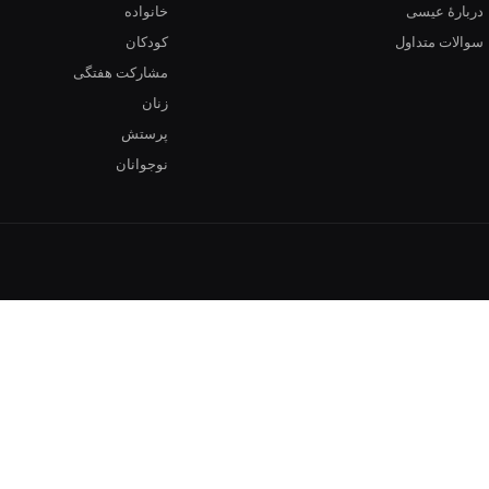
دربارهٔ عیسی
خانواده
سوالات متداول
کودکان
مشارکت هفتگی
زنان
پرستش
نوجوانان