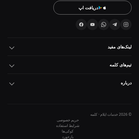
دریافت اپ
لینک‌های مفید
تیم‌های کلمه
درباره
© 2026 خدمات ایلام · کلمه
حریم خصوصی
شرایط استفاده
کوکی‌ها
10
10
بازخورد