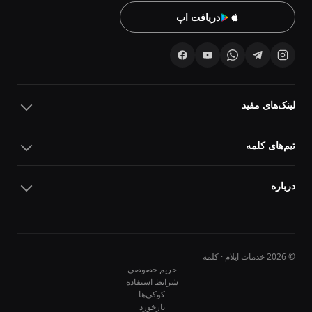
دریافت اپ
لینک‌های مفید
تیم‌های کلمه
درباره
© 2026 خدمات ایلام · کلمه
حریم خصوصی
شرایط استفاده
کوکی‌ها
10
10
بازخورد