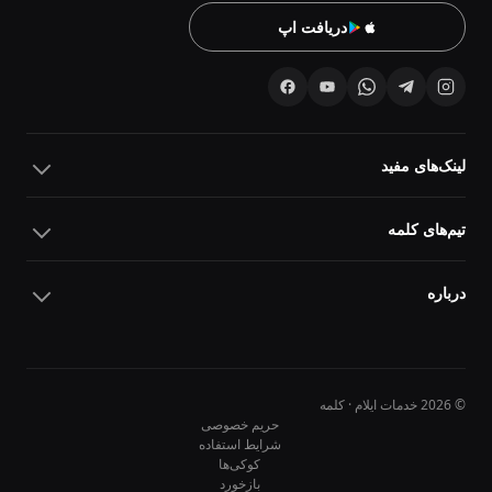
دریافت اپ
لینک‌های مفید
تیم‌های کلمه
درباره
© 2026 خدمات ایلام · کلمه
حریم خصوصی
شرایط استفاده
کوکی‌ها
10
10
بازخورد