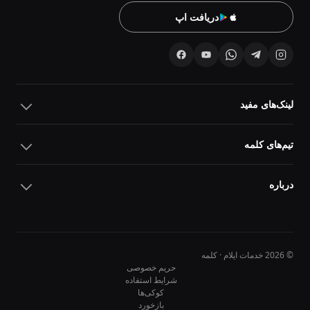
دریافت اپ
لینک‌های مفید
تیم‌های کلمه
درباره
© 2026 خدمات ایلام · کلمه
حریم خصوصی
شرایط استفاده
کوکی‌ها
10
10
بازخورد