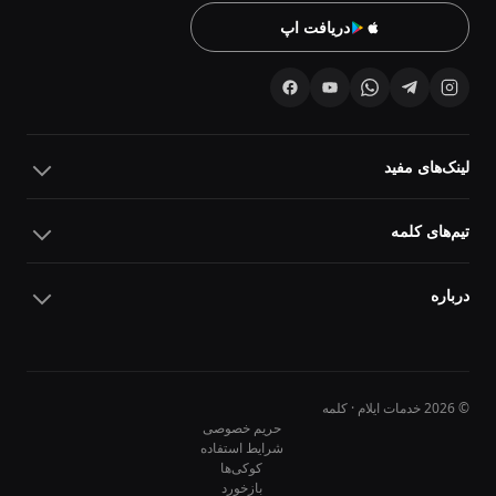
دریافت اپ
لینک‌های مفید
تیم‌های کلمه
درباره
© 2026 خدمات ایلام · کلمه
حریم خصوصی
شرایط استفاده
کوکی‌ها
10
10
بازخورد